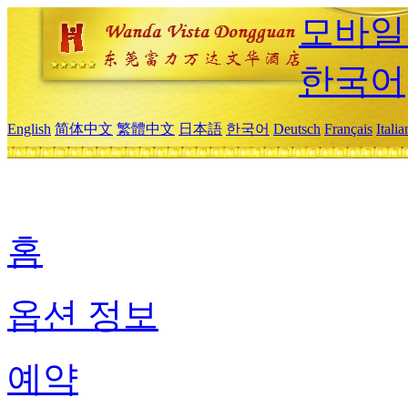
모바일
한국어
English
简体中文
繁體中文
日本語
한국어
Deutsch
Français
Itali
홈
옵션 정보
예약