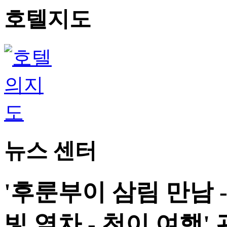
호텔지도
뉴스 센터
'후룬부이 삼림 만남 
빛 열차 - 천이 여행