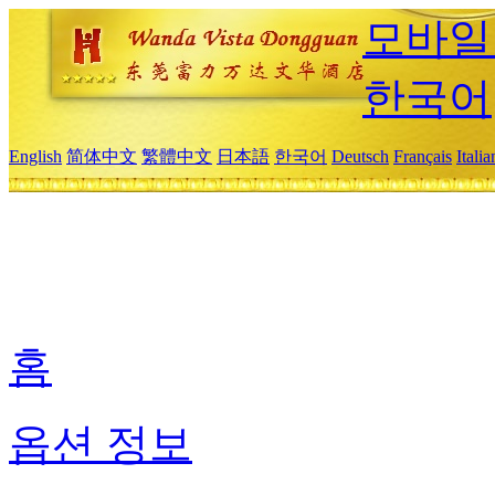
모바일
한국어
English
简体中文
繁體中文
日本語
한국어
Deutsch
Français
Itali
홈
옵션 정보