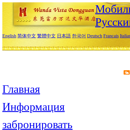
Мобиль
Русски
English
简体中文
繁體中文
日本語
한국어
Deutsch
Français
Itali
Главная
Информация
забронировать