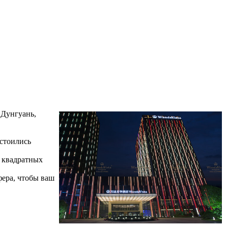
 Дунгуань,
остоились
0 квадратных
фера, чтобы ваш