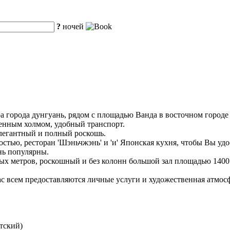
?
ночей
ра города дунгуань, рядом с площадью Ванда в восточном городе
менным холмом, удобный транспорт.
элегантный и полный роскошь.
остью, ресторан 'Шэньчжэнь' и 'и' Японская кухня, чтобы Вы уд
нь популярны.
ных метров, роскошный и без колонн большой зал площадью 140
вас всем предоставляются личные услуги и художественная атмос
тский)