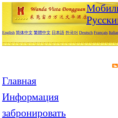
Мобиль
Русски
English
简体中文
繁體中文
日本語
한국어
Deutsch
Français
Itali
Главная
Информация
забронировать