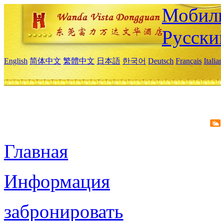
Мобиль
Русски
English
简体中文
繁體中文
日本語
한국어
Deutsch
Français
Itali
Главная
Информация
забронировать