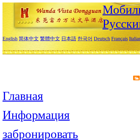
Мобиль
Русски
English
简体中文
繁體中文
日本語
한국어
Deutsch
Français
Itali
Главная
Информация
забронировать