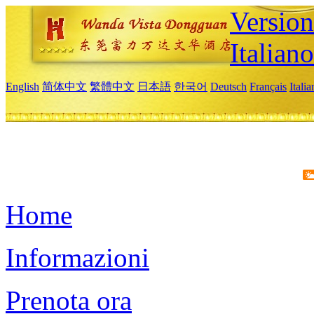
Version
Italiano
English
简体中文
繁體中文
日本語
한국어
Deutsch
Français
Itali
Home
Informazioni
Prenota ora