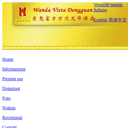
Versione mobile
Italiano
English
简体中文
Home
Informazioni
Prenota ora
Dotazioni
Foto
Notizia
Recensioni
Contatti