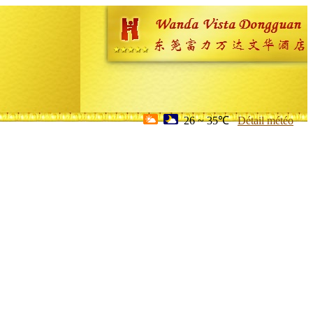
26 ~ 35℃
Détail météo