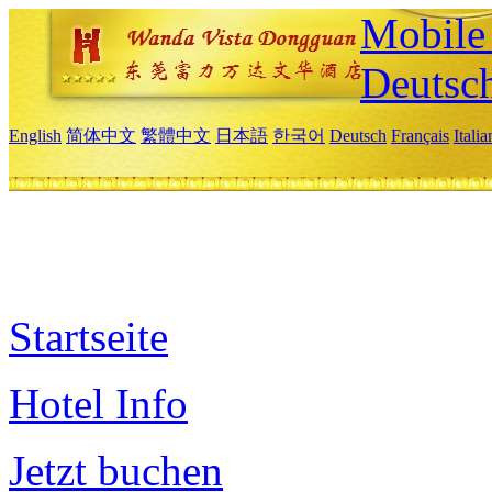
Mobile 
Deutsc
English
简体中文
繁體中文
日本語
한국어
Deutsch
Français
Itali
Startseite
Hotel Info
Jetzt buchen