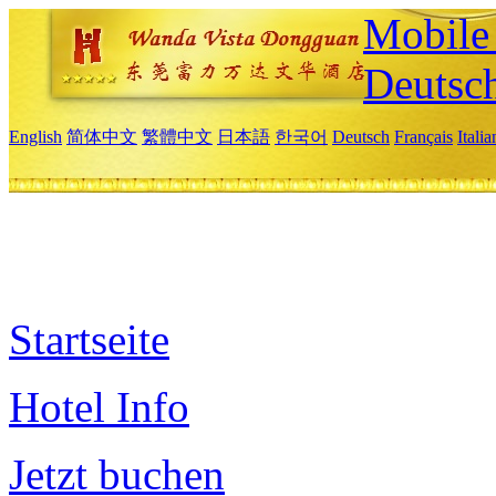
Mobile 
Deutsc
English
简体中文
繁體中文
日本語
한국어
Deutsch
Français
Itali
Startseite
Hotel Info
Jetzt buchen