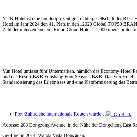
YUN Hotel ist eine hundertprozentige Tochtergesellschaft der BTG 
Hotel im Jahr 2024 den 41. Platz in den „2023 Global TOP50 BRA
Zahl der unterzeichneten „Ruibo Cloud Hotels“ 1.000 überschritten un
Yun Hotel umfasst fünf Untermarken, nämlich das Economy-Hotel Pai
und das Resort-B&B Yunshang Four Seasons B&B. Das Yun Hotel legt Wer
Standardisierung des Erlebnisses und eine Plattformisierung des Betri
Prev:Zahlreiche internationale Routen wurden kürzlich eröffnet und ausgebaut
Go Back
Adresse: 208 Dongzong Avenue, in der Nähe der Dongcheng East R
Geöffnet in 2014, Wanda Vista Dongguan.