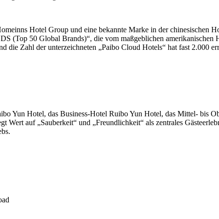
Homeinns Hotel Group und eine bekannte Marke in der chinesischen Ho
NDS (Top 50 Global Brands)“, die vom maßgeblichen amerikanischen
d die Zahl der unterzeichneten „Paibo Cloud Hotels“ hat fast 2.000 err
bo Yun Hotel, das Business-Hotel Ruibo Yun Hotel, das Mittel- bis O
t auf „Sauberkeit“ und „Freundlichkeit“ als zentrales Gästeerlebnis u
ebs.
oad