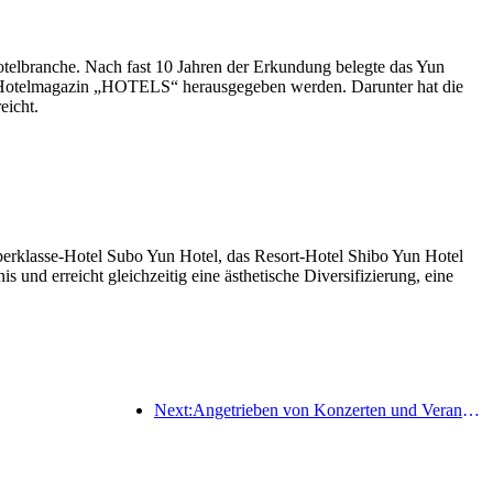
telbranche. Nach fast 10 Jahren der Erkundung belegte das Yun
 Hotelmagazin „HOTELS“ herausgegeben werden. Darunter hat die
eicht.
berklasse-Hotel Subo Yun Hotel, das Resort-Hotel Shibo Yun Hotel
nd erreicht gleichzeitig eine ästhetische Diversifizierung, eine
Next:Angetrieben von Konzerten und Veranstaltungen wird erwartet, dass die Hotelleistung in Hangzhou im März weiter steigt